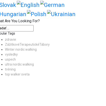
at Are You Looking For?
pular Tags
zdravie
ZážitkovéTerapeutickéTábory
Winter nordic walking
vysledky
uspech
ultra nordic walking
tréning
top walker sveta