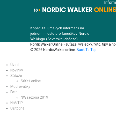
Inform
Kopec zaujímavých informácii na
jednom mieste pre fanúšikov Nordic
Walkingu (Severskej chôdze).
NordicWalker.Online - súťaže, výsledky, foto, tipy a n
© 2026 NordicWalker.online.
Back To Top
Úvod
Novinky
Súťaže
Súťaž online
Mudrovačky
Foto
NW sezóna 2019
Náš TIP
Užitočné