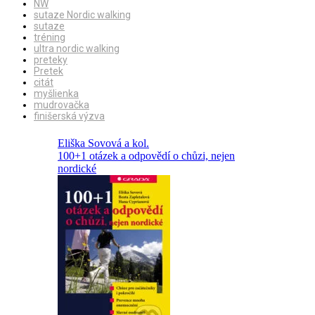
NW
sutaze Nordic walking
sutaze
tréning
ultra nordic walking
preteky
Pretek
citát
myšlienka
mudrovačka
finišerská výzva