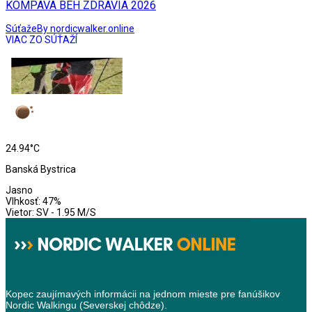
KOMPAVA BEH ZDRAVIA 2026
Súťaže
By nordicwalker.online
VIAC ZO SÚŤAŽÍ
24.94°C
Banská Bystrica
Jasno
Vlhkosť: 47%
Vietor: SV - 1.95 M/S
Kopec zaujímavých informácii na jednom mieste pre fanúšikov
Nordic Walkingu (Severskej chôdze).