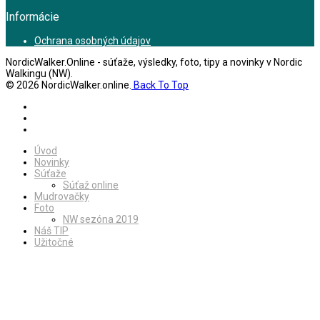
Informácie
Ochrana osobných údajov
NordicWalker.Online - súťaže, výsledky, foto, tipy a novinky v Nordic
Walkingu (NW).
© 2026 NordicWalker.online.
Back To Top
Úvod
Novinky
Súťaže
Súťaž online
Mudrovačky
Foto
NW sezóna 2019
Náš TIP
Užitočné