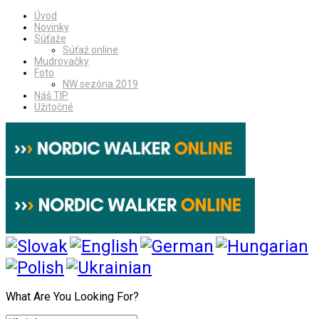
Úvod
Novinky
Súťaže
Súťaž online
Mudrovačky
Foto
NW sezóna 2019
Náš TIP
Užitočné
What Are You Looking For?