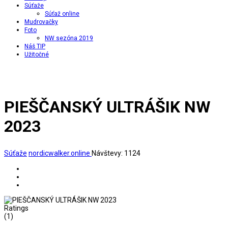
Súťaže
Súťaž online
Mudrovačky
Foto
NW sezóna 2019
Náš TIP
Užitočné
PIEŠČANSKÝ ULTRÁŠIK NW
2023
Súťaže
nordicwalker.online
Návštevy: 1124
Ratings
(1)