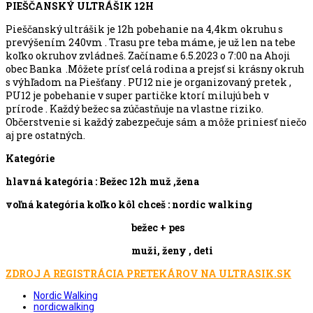
PIEŠČANSKÝ ULTRÁŠIK 12H
Pieščanský ultrášik je 12h pobehanie na 4,4km okruhu s
prevýšením 240vm . Trasu pre teba máme, je už len na tebe
koľko okruhov zvládneš. Začíname 6.5.2023 o 7:00 na Ahoji
obec Banka .Môžete prísť celá rodina a prejsť si krásny okruh
s výhľadom na Piešťany . PU12 nie je organizovaný pretek ,
PU12 je pobehanie v super partičke ktorí milujú beh v
prírode . Každý bežec sa zúčastňuje na vlastne riziko.
Občerstvenie si každý zabezpečuje sám a môže priniesť niečo
aj pre ostatných.
Kategórie
hlavná kategória : Bežec 12h muž ,žena
voľná kategória koľko kôl chceš : nordic walking
bežec + pes
muži, ženy , deti
ZDROJ A REGISTRÁCIA PRETEKÁROV NA ULTRASIK.SK
Nordic Walking
nordicwalking