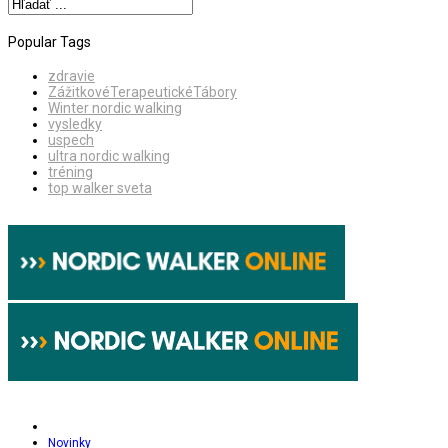
Popular Tags
zdravie
ZážitkovéTerapeutickéTábory
Winter nordic walking
vysledky
uspech
ultra nordic walking
tréning
top walker sveta
Novinky