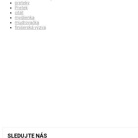
preteky
Pretek
citát
myšlienka
mudrovačka
finišerská výzva
SLEDUJTE NÁS