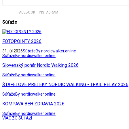
FACEBOOK
INSTAGRAM
Súťaže
FOTOPOINTY 2026
31. júl 2026
Súťaže
By nordicwalker.online
Súťaže
By nordicwalker.online
Slovenský pohár Nordic Walking 2026
Súťaže
By nordicwalker.online
ŠTAFETOVÉ PRETEKY NORDIC WALKING - TRAIL RELAY 2026
Súťaže
By nordicwalker.online
KOMPAVA BEH ZDRAVIA 2026
Súťaže
By nordicwalker.online
VIAC ZO SÚŤAŽÍ