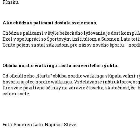
Fínsku.
Ako chôdza s palicami dostala svoje meno.
Chôdza s palicami v štýle bežeckého lyžovania je dosť komplik
Exel v spolupráci so Športovým inštitútom a Suomen Latu toti
Tento pojem sa stal základom pre názov nového športu – nord
Obľuba nordic walkingu rástla neuveriteľne rýchlo.
Od oficiálneho „štartu“ obľuba nordic walkingu stúpala veľm
hovoria aj otec nordic walkingu. Vzdelávanie inštruktorov, orga
Pre svoje pozitívne účinky na zdravie človeka, skutočnosť, ž
celom svete.
Foto: Suomen Latu. Napísal: Steve.