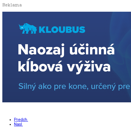
Reklama
Predch.
Nasl.