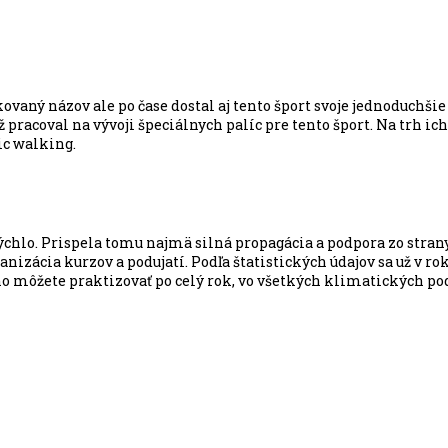
ovaný názov ale po čase dostal aj tento šport svoje jednoduchši
ž pracoval na vývoji špeciálnych palíc pre tento šport. Na trh 
ic walking.
i rýchlo. Prispela tomu najmä silná propagácia a podpora zo s
nizácia kurzov a podujatí. Podľa štatistických údajov sa už v ro
e ho môžete praktizovať po celý rok, vo všetkých klimatických 