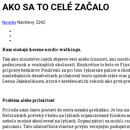
AKO SA TO CELÉ ZAČALO
Novinky
Návštevy: 2242
Kam siahajú korene nordic walkingu.
Tak ako množstvo iných objavov vecí alebo činností, ani nord
podmienok a vonkajších okolností. Konkrétne to bolo vo Fínsk
prípravy bežkárov. Používali sa pri tom lyžiarske palice a ch
nasledujúcich desaťročiach priťahoval tento spôsob stále viac 
Leena Jääskeläinen, ktorá v šesťdesiatich rokoch ako prvá pre
Problém alebo príležitosť.
Príroda nám často postaví do cesty nejakú prekážku. Je len na
Helsinkách preteky v behu na lyžiach organizované fínskou
nebolo možné absolvovať na lyžiach. Organizátori sa mohli rozh
palicami. Táto udalosť bola vlastne prvým verejným podujatím