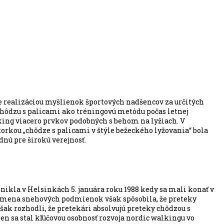
ne realizáciou myšlienok športových nadšencov za určitých
chôdzu s palicami ako tréningovú metódu počas letnej
alking viacero prvkov podobných s behom na lyžiach. V
torkou „chôdze s palicami v štýle bežeckého lyžovania“ bola
dnú pre širokú verejnosť.
znikla v Helsinkách 5. januára roku 1988 kedy sa mali konať v
zmena snehových podmienok však spôsobila, že preteky
šak rozhodli, že pretekári absolvujú preteky chôdzou s
n sa stal kľúčovou osobnosť rozvoja nordic walkingu vo