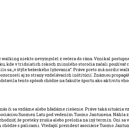
ic walking niekto nevymyslel z večera do rána. Vznikal postup
u, kde v tridsiatich rokoch minulého storočia začali používať 
odilo sa „v štýle bežeckého lyžovania“. Práve preto má nordic w
pozornosti aj zo strany vzdelávacích inštitúcií. Známou propagá
dstavila tento spôsob chôdze na fakulte športu ako aktivitu vho
 nás či sa vzdáme alebo hľadáme riešenie. Práve taká situácia v
 asociáciou Suomen Latu pod vedením Tuomo Jantunena. Náhla 
odnúť, že preteky zrušia alebo preložia na iný termín. Oni sa v
 chôdze s palicami. Vtedajší prezident asociácie Tuomo Jantune