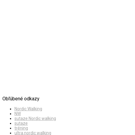
Obľúbené odkazy
Nordic Walking
NW
sutaze Nordic walking
sutaze
tréning
ultra nordic walking