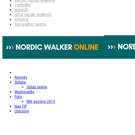
Winter nordic walking
vysledky
uspech
ultra nordic walking
tréning
top walker sveta
Novinky
Súťaže
Súťaž online
Mudrovačky
Foto
NW sezóna 2019
Náš TIP
Užitočné