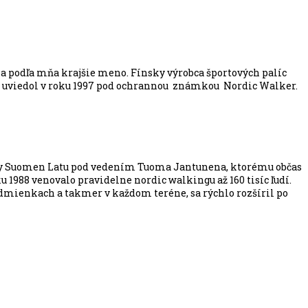
e a podľa mňa krajšie meno. Fínsky výrobca športových palíc
ich uviedol v roku 1997 pod ochrannou známkou Nordic Walker.
trany Suomen Latu pod vedením Tuoma Jantunena, ktorému občas
ku 1988 venovalo pravidelne nordic walkingu až 160 tisíc ľudí.
podmienkach a takmer v každom teréne, sa rýchlo rozšíril po