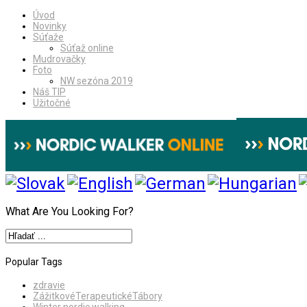
Úvod
Novinky
Súťaže
Súťaž online
Mudrovačky
Foto
NW sezóna 2019
Náš TIP
Užitočné
What Are You Looking For?
Popular Tags
zdravie
ZážitkovéTerapeutickéTábory